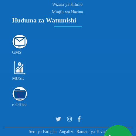
Wizara ya Kilimo
Msajili wa Hazina
Huduma za Watumishi
GMS
MUSE
e-Office
Sera ya Faragha
Angalizo
Ramani ya Tovuti