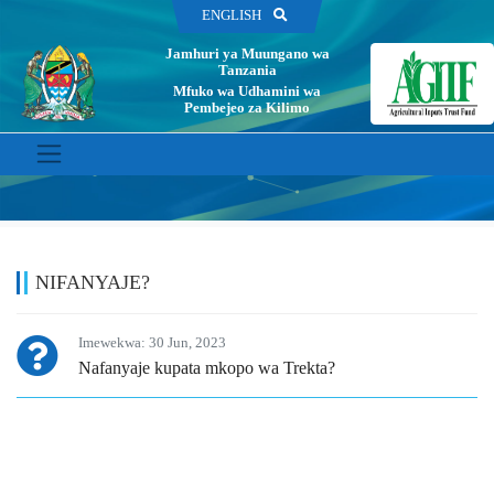
ENGLISH
Jamhuri ya Muungano wa
Tanzania
Mfuko wa Udhamini wa
Pembejeo za Kilimo
HOME
NIFANYAJE?
NIFANYAJE?
Imewekwa: 30 Jun, 2023
Nafanyaje kupata mkopo wa Trekta?